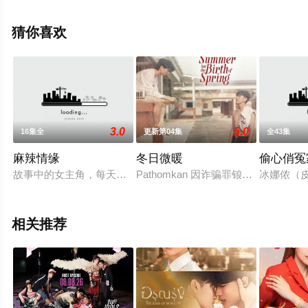
看高清无删减完整版电视剧全集就上星辰影视，更多相关
信息可移步至豆瓣电视剧、电视猫或剧情网等平台了解。
猜你喜欢
3.0
5.0
16集全
更新第04集
全43集
麻辣情缘
冬日微暖
偷心俏冤
故事中的女主角，每天醒来除了钱 钱还是钱，即使在度假中，
Pathomkan 因诈骗罪锒铛入狱。在
冰娜侬（皮
相关推荐