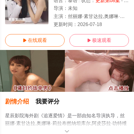
语言：
泰语
状态：
更新第08集
- 免费在线观看
导演：
未知
主演：
丝丽娜·素甘达拉,奥娜琳·莉拉布然纳坦库尔,阿皮莎拉·叻特维塞特提拉库尔
更新第08集
更新时间：
2026-07-18
在线观看
极速观看


剧情介绍
我要评分
星辰影院海外剧《追逐爱情》是一部由知名导演执导，丝
丽娜·素甘达拉,奥娜琳·莉拉布然纳坦库尔,阿皮莎拉·叻特维
塞特提拉库尔等演员精彩演绎的泰国电视剧，手机免费观
