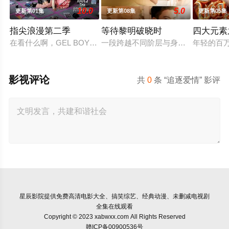
10.0
5.0
更新第01集
更新第08集
更新第05集
指尖浪漫第二季
等待黎明破晓时
四大元素
在看什么啊，GEL BOY，是在想念彼此吗？ 当两对情侣—— ‘CHIAN（Pi
一段跨越不同阶层与身份的恋情。一方
年轻的百万
影视评论
共
0
条 “追逐爱情” 影评
星辰影院
提供免费高清电影大全、搞笑综艺、经典动漫、未删减电视剧
全集在线观看
Copyright © 2023 xabwxx.com All Rights Reserved
赣ICP备00900536号