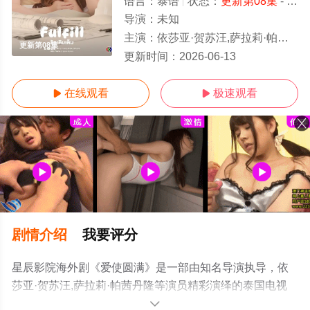
语言：
泰语
状态：
更新第08集
- 免费在线观看
导演：
未知
主演：
依莎亚·贺苏汪,萨拉莉·帕茜丹隆
更新第08集
更新时间：
2026-06-13
在线观看
极速观看


剧情介绍
我要评分
星辰影院海外剧《爱使圆满》是一部由知名导演执导，依
莎亚·贺苏汪,萨拉莉·帕茜丹隆等演员精彩演绎的泰国电视
剧，手机免费观看高清无删减完整版电视剧全集就上星辰
