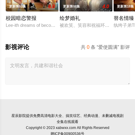
6.0
4.0
更新第03集
更新第08集
更新第18集
校园暗恋警报
绘梦婚礼
替名情臻
Lee-ith dreams of becoming a cool indie rock musician. Becau
被欢笑、笑容和祝福环绕的婚礼仅仅是
纨绔子弟T
影视评论
共
0
条 “爱使圆满” 影评
星辰影院
提供免费高清电影大全、搞笑综艺、经典动漫、未删减电视剧
全集在线观看
Copyright © 2023 xabwxx.com All Rights Reserved
赣ICP备00900536号