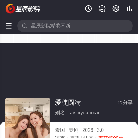






爱使圆满
分享

别名：aishiyuanman
泰国
泰剧
2026
3.0