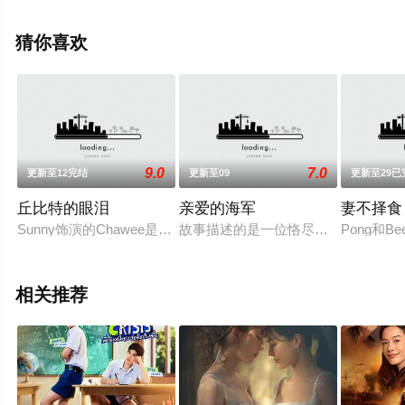
影视，更多相关信息可移步至豆瓣电视剧、电视猫或剧情
网等平台了解。
猜你喜欢
9.0
7.0
更新至12完结
更新至09
更新至29已
丘比特的眼泪
亲爱的海军
妻不择食
Sunny饰演的Chawee是傲慢的海归,Aumraporn家族的第一
故事描述的是一位恪尽职守的年轻海
Pong和
相关推荐