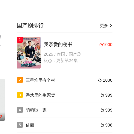
国产剧排行
更多

鹿
1
，
我亲爱的秘书
1000

2025 / 泰国 / 国产剧
状态：更新第24集
三星堆里有个村
1000
2

游戏里的生死契
999
3

萌萌哒一家
999
4

0
借颜
998
5
