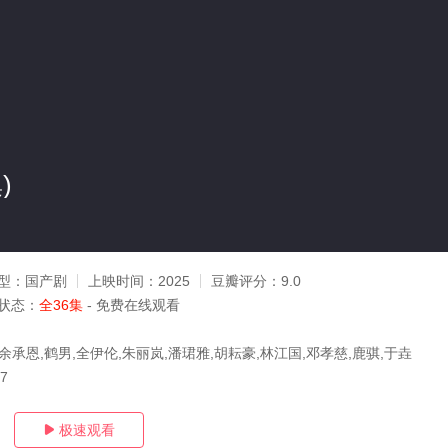
)
型：
国产剧
上映时间：
2025
豆瓣评分：
9.0
状态：
全36集
- 免费在线观看
余承恩,鹤男,全伊伦,朱丽岚,潘珺雅,胡耘豪,林江国,邓孝慈,鹿骐,于垚
27
极速观看
