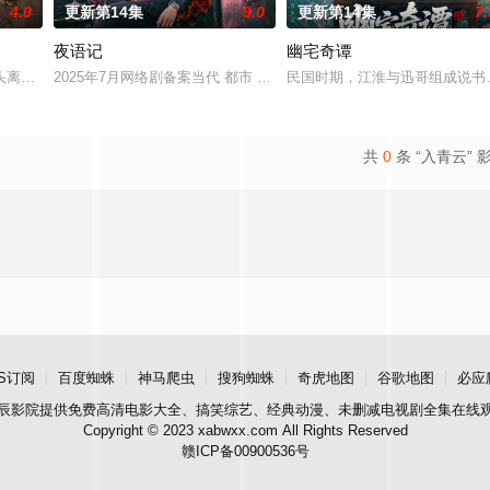
4.0
更新第14集
9.0
更新第14集
7.
夜语记
幽宅奇谭
头离奇失窃，戏班主横尸戏台，将冷血少帅许又安与昆曲名伶荣筱楠推向不死不
2025年7月网络剧备案当代 都市 海南越酷文化传媒有限公司
民国时期，江淮与迅哥组成说书班
共
0
条 “入青云” 
S订阅
百度蜘蛛
神马爬虫
搜狗蜘蛛
奇虎地图
谷歌地图
必应
辰影院
提供免费高清电影大全、搞笑综艺、经典动漫、未删减电视剧全集在线
Copyright © 2023 xabwxx.com All Rights Reserved
赣ICP备00900536号