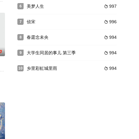
循不求同生但求同死的信念
刘之冰饰)，这三个昔日有瓜葛的中学同学，日后竟成为商海上
的亲家母女（姓何）联合开餐馆，江家出技术，何家出资金。何大妈原就是生意
美梦人生
997
6

侦宋
996
7

春霆念未央
994
8

0
大学生同居的事儿 第三季
994
9

乡里彩虹城里雨
994
10

巨富几乎同时收到自称“双马
共同参加吃饭比赛，赢得第一。宝钏生得美貌，有长安第一美人之称
传统影响很深，儿媳秦思平（归亚蕾 饰）特别顺从她，说啥听啥。如今，自己的