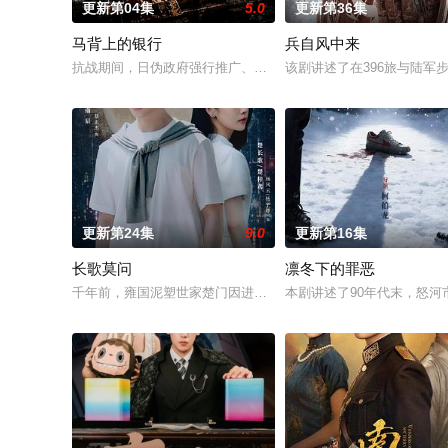
更新第04集
5.0
更新第36集
马背上的银行
兵自风中来
抗战期间，日伪政府强行推广、使用由“中国准备银行”发行的伪
该剧讲述了在396旅与陆
更新第24集
9.0
更新第16集
长歌莫问
凛冬下的罪恶
千年前，雍国泥塑世家楚门因进贡的“十二生肖”离奇流血炸裂，
本剧讲述了90年代末，怒