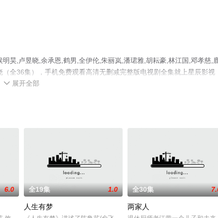
,卢昱晓,余承恩,鹤男,全伊伦,朱丽岚,潘珺雅,胡耘豪,林江国,邓孝慈,
晓（全36集），手机免费观看高清无删减完整版电视剧全集就上星辰影视
展开全部
了解。

6.0
全19集
1.0
全30集
7.
人生有梦
两家人