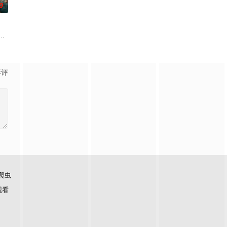
0
休的对立绝境。而他们不知，
子，偶遇“白天人住屋，晚上鬼占房”的阴阳宅，江淮被掳走配“阴婚”。他与女
影评
爬虫
观看