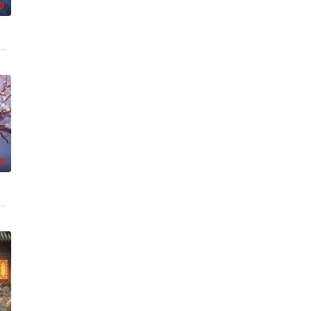
0
求真打实抗，虽引发哗然，
儿子，勇往直前与不明生物“人鱼”斗智斗勇，凭借着坚韧的信念
白长大以后，林知夏忽然对他说：“江逾白，我喜欢你，哲学和生物学意义上的
0
刑侦手段，接连破获数起重
强联手，携手霍仙姑（陈瑶 饰）与九门诸人共赴冒险奇局。一桩
《平阳公主》。