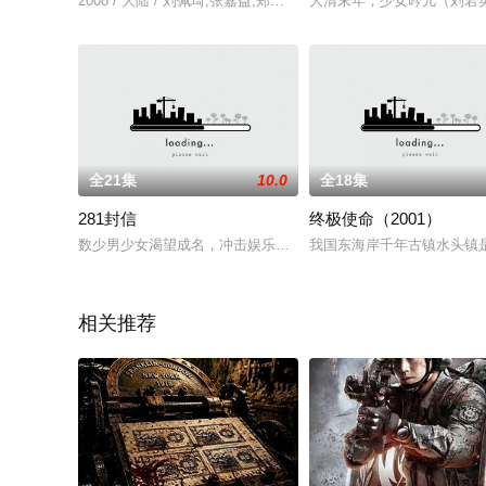
2008 / 大陆 / 刘佩琦,张嘉益,郑晓宁,姚晨
大清末年，少女吟儿（刘若
全21集
10.0
全18集
281封信
终极使命（2001）
数少男少女渴望成名，冲击娱乐圈。而现实极为残酷：金钱贿赂
我国东海岸千年古镇水头镇
相关推荐