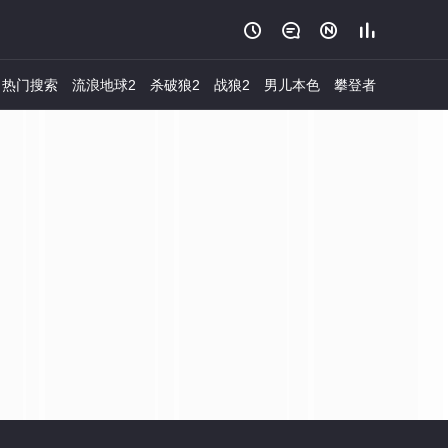




热门搜索
流浪地球2
杀破狼2
战狼2
男儿本色
攀登者