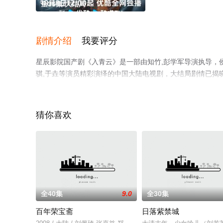
全36集/大结局
剧情介绍
我要评分
星辰影院国产剧《入青云》是一部由知竹,彭学军导演执导，侯明昊
骐,于垚等演员精彩演绎的中国大陆电视剧，大结局剧情已揭
更多相关信息可移步至豆瓣电视剧、电视猫或剧情网等平台
猜你喜欢
全40集
9.0
全30集
百年荣宝斋
日落紫禁城