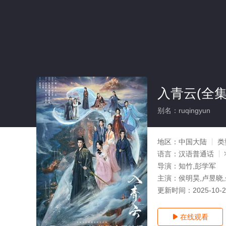
入青云(全集
别名：ruqingyun
地区：
中国大陆
类
语言：
汉语普通话
导演：
知竹,彭学军
主演：
侯明昊,卢昱晓,
更新时间：
2025-10-
在线观看
