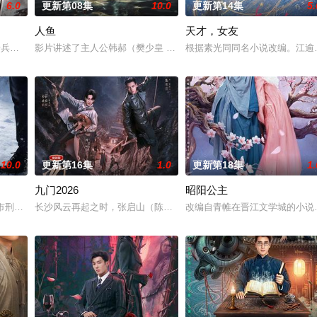
6.0
更新第08集
10.0
更新第14集
5.
人鱼
天才，女友
钞货币。根据党中央指示，高景波、徐邵梁、孙希光和黄鹰等人开始筹
军步兵学院联合举办的小型军事演习中，郭子剑因不满演习流于形式，假传指令要
影片讲述了主人公韩郝（樊少皇 饰）为了营救意外被困秘密实验室的
根据素光同同名小说改编。江逾
10.0
更新第16集
1.0
更新第18集
1.
九门2026
昭阳公主
惨遭满门流放，楚父以死鸣冤。楚家大小姐楚梓鸢带着滔天恨意，在屠
河市刑侦支队在无普及监控、无DNA鉴定技术的支持下，通过摸排、勘查等传统
长沙风云再起之时，张启山（陈伟霆 饰）与吴老狗（曾舜晞 饰）强
改编自青帷在晋江文学城的小说