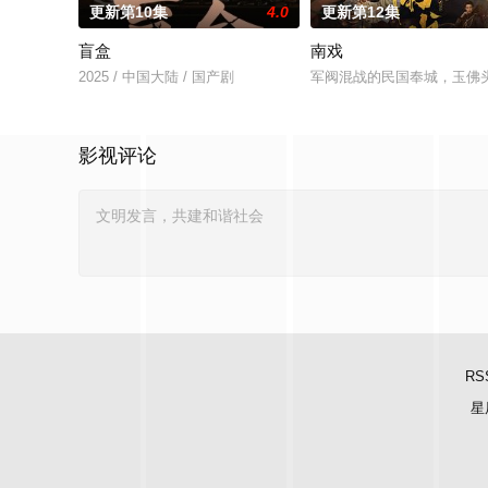
更新第10集
4.0
更新第12集
盲盒
南戏
2025 / 中国大陆 / 国产剧
军阀混战的民国奉城，玉佛
影视评论
RS
星