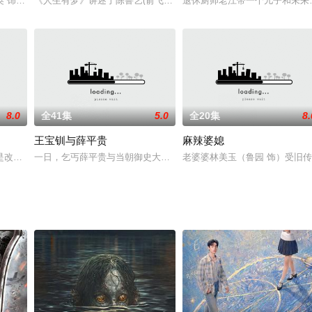
英 饰）出嫁前夕，被强召入宫，与心上人荣庆（黄海冰 饰）天各一方，俩人遵
《人生有梦》讲述了陈鲁艺(俞飞鸿饰)、楚天良(王新军饰)、刘宁(
退休厨师老江带一个儿子和未来
8.0
全41集
5.0
全20集
8.
王宝钏与薛平贵
麻辣婆媳
、卖身求荣、恶意诽谤、巧取豪夺，在这个大染缸里随处可见……
是改革开放最早的黄金地带。镇里的专业户刘昌胜、陈宗堂、汪富陵、李智富等
一日，乞丐薛平贵与当朝御史大夫王文的掌上明珠王宝钏邂逅相遇，
老婆婆林美玉（鲁园 饰）受旧