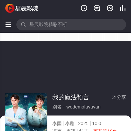






我的魔法预言
分享

别名：wodemofayuyan
泰国
泰剧
2025
10.0