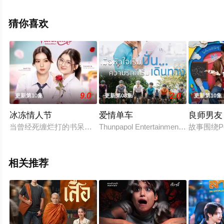
赫,Acare,Chompoopuntip,Temtanamongkol,卡纳潘·佩泽
坤,帕查差·司隶亚楠让等演员精彩演绎的泰国电视剧，手机
猜你喜欢
免费观看高清无删减完整版电视剧全集就上星辰影视，更
多相关信息可移步至豆瓣电视剧、电视猫或剧情网等平台
了解。
9.0
2.0
更新第10集
更新第08集
更新第10集
冰冻情人节
爱情单车
良师男友
当曾经死缠烂打的书呆子，竟以女主角身份重逢！而且还要和自己组C
Thunpapol Entertainmen
故事围绕P
相关推荐