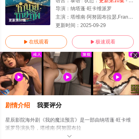
语言：
泰语
状态：
更新第10集
- 免费在线观看
导演：
纳塔蓬·旺卡维派罗
主演：
塔维南·阿努固布拉瑟,Franc,Naruth,Prateeppravameta,吉达蓬·坡提维赫,Acare,Chompoopu
更新第10集
更新时间：
2025-09-29
在线观看
极速观看


剧情介绍
我要评分
星辰影院海外剧《我的魔法预言》是一部由纳塔蓬·旺卡维
派罗导演执导，塔维南·阿努固布拉
瑟,Franc,Naruth,Prateeppravameta,吉达蓬·坡提维
