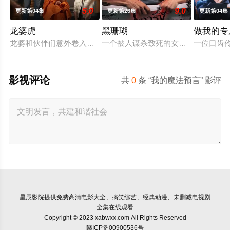
5.0
9.0
更新第04集
更新第26集
更新第04集
龙婆虎
黑珊瑚
做我的专
龙婆和伙伴们意外卷入一起钻石抢劫案，成为警方怀疑的对象。
一个被人谋杀致死的女孩的灵魂附到
一位口齿
影视评论
共
0
条 “我的魔法预言” 影评
星辰影院
提供免费高清电影大全、搞笑综艺、经典动漫、未删减电视剧
全集在线观看
Copyright © 2023 xabwxx.com All Rights Reserved
赣ICP备00900536号