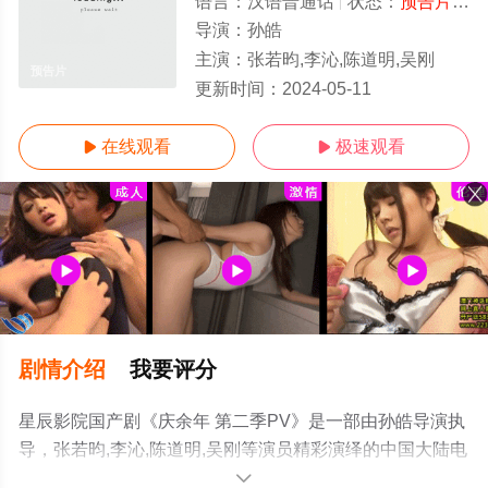
语言：
汉语普通话
状态：
预告片
- 
导演：
孙皓
主演：
张若昀,李沁,陈道明,吴刚
预告片
更新时间：
2024-05-11
在线观看
极速观看


剧情介绍
我要评分
星辰影院国产剧《庆余年 第二季PV》是一部由孙皓导演执
导，张若昀,李沁,陈道明,吴刚等演员精彩演绎的中国大陆电
视剧，手机免费观看高清无删减完整版电视剧全集就上星
