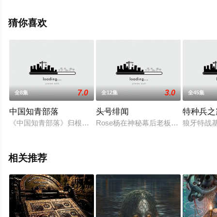
辰影视，更多相关信息可移步至豆瓣电视剧、电视猫或剧
情网等平台了解。
猜你喜欢
7.0
3.0
全8集
全12集
全45集
中国知青部落
头号绯闻
特种兵之
《中国知青部落》归根到底的清醒和深刻仅只一点，那就是：知
Rose杨在神秘幕后老板的资助下开
狼牙特战
相关推荐