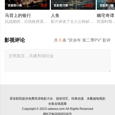
5.0
10.0
更新第10集
更新第12集
更新第21集
马背上的银行
人鱼
幽宅奇谭
抗战期间，日伪政府强行推广、使用由“中国准备银行”发行的伪
影片讲述了主人公韩郝（樊少皇 饰）
民国时期
影视评论
共
0
条 “庆余年 第二季PV” 影评
星辰影院
提供免费高清电影大全、搞笑综艺、经典动漫、未删减电视剧
全集在线观看
Copyright © 2023 xabwxx.com All Rights Reserved
赣ICP备00900536号