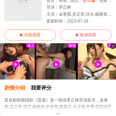
语言：
韩语
状态：
全12集
- 免费在线观看
导演：
李正林
主演：
金泰梨,吴正世,洪京,杨惠智,朴智英,陈善圭,金元海,芮秀贞
全12集/大结局
更新时间：
2023-07-29
在线观看
极速观看


剧情介绍
我要评分
星辰影院韩国剧《恶鬼》是一部由李正林导演执导，金泰
梨,吴正世,洪京,杨惠智,朴智英,陈善圭,金元海,芮秀贞等演员
精彩演绎的韩国电视剧，大结局剧情已揭晓（全12集），
