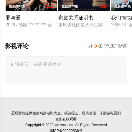
10.0
6.0
更新第10集
更新第23集
更新第91集
罪与爱
家庭关系证明书
我们愉快
2026 / 韩国 / ???,???,金贤叙,???
本剧讲述的是从出生瞬间开始就被打
2026 /
影视评论
共
0
条 “恶鬼” 影评
星辰影院
提供免费高清电影大全、搞笑综艺、经典动漫、未删减电视剧
全集在线观看
Copyright © 2023 xabwxx.com All Rights Reserved
赣ICP备00900536号