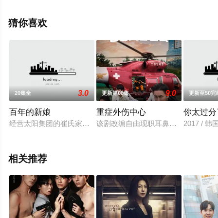
手机免费观看高清无删减完整版电视剧全集就上星辰影
视，更多相关信息可移步至豆瓣电视剧、电视猫或剧情网
猜你喜欢
等平台了解。
3.0
9.0
20集全
更新第08集
更新至50完
百年的新娘
重症外伤中心
你太过分
经营太阳集团的崔氏家族，拥有让所有人欣羡不已的泼天财富，
该剧改编自由现职耳鼻喉科医生兼油
2017 / 
相关推荐