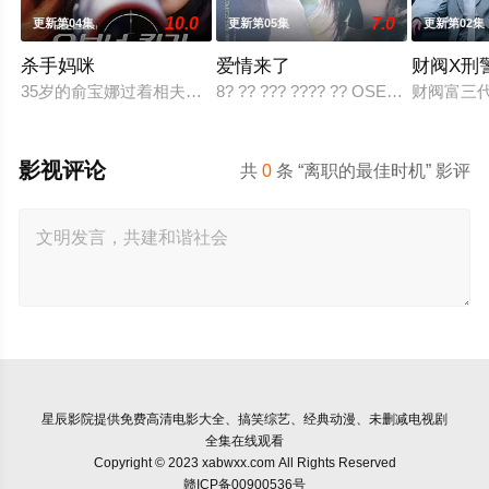
10.0
7.0
更新第04集
更新第05集
更新第02集
杀手妈咪
爱情来了
财阀X刑
35岁的俞宝娜过着相夫教子的普通生活。表面上她看起来温顺和
8? ?? ??? ???? ?? OSEN? “??? KBS2 ?
财阀富三
影视评论
共
0
条 “离职的最佳时机” 影评
星辰影院
提供免费高清电影大全、搞笑综艺、经典动漫、未删减电视剧
全集在线观看
Copyright © 2023 xabwxx.com All Rights Reserved
赣ICP备00900536号