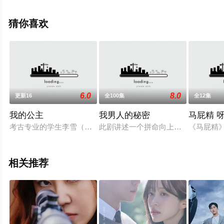
全集就上星辰影视，更多相关信息可移步至豆瓣电视剧、
电视猫或剧情网等平台了解。
猜你喜欢
6.0
8.0
更新16
全100集
全12集
我的公主
我男人的秘密
马屁精 
考古专业的学生李雪（金泰熙 饰）昨天还只是名平凡的再平凡
此剧讲述一个拼命向上流而掩盖自己
《马屁精
相关推荐