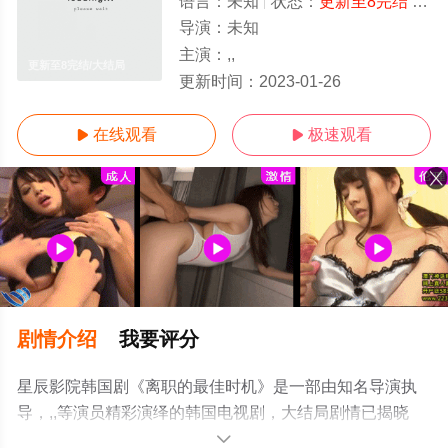
语言：
未知
状态：
更新至8完结
- 免费在线观看
导演：
未知
主演：
,,
更新至8完结/大结局
更新时间：
2023-01-26
在线观看
极速观看


剧情介绍
我要评分
星辰影院韩国剧《离职的最佳时机》是一部由知名导演执
导，,,等演员精彩演绎的韩国电视剧，大结局剧情已揭晓
（更新至8完结），手机免费观看高清无删减完整版电视剧
