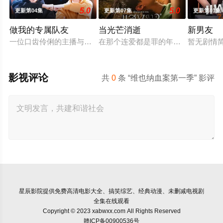
5.0
5.0
更新第04集
更新第07集
更新第01集
做我的专属队友
当光芒消逝
新男友
一位口齿伶俐的主播与新手玩家！顶级主播Thi追捕神秘玩家Z
在那个连爱都是罪的年代，他们选择了彼
暂无剧情
影视评论
共
0
条 “维也纳血案第一季” 影评
星辰影院
提供免费高清电影大全、搞笑综艺、经典动漫、未删减电视剧
全集在线观看
Copyright © 2023 xabwxx.com All Rights Reserved
赣ICP备00900536号