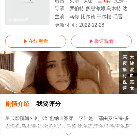
语言：
英语
状态：
全3集
- 免费在线观看
导演：
罗伯特·多恩海姆,乌木特·达
主演：
马修·比尔德,于尔根·毛雷尔,阿米莉亚·布摩,杰西卡·德·古维,康勒斯·希尔,查莲妮·麦肯纳,奥列佛·斯托科斯基,西蒙·弗鲁威思,
全3集/大结局
更新时间：
2022-12-28
在线观看
极速观看


剧情介绍
我要评分
星辰影院海外剧《维也纳血案第一季》是一部由罗伯特·多
恩海姆,乌木特·达导演执导，马修·比尔德,于尔根·毛雷尔,阿
米莉亚·布摩,杰西卡·德·古维,康勒斯·希尔,查莲妮·麦肯纳,奥
