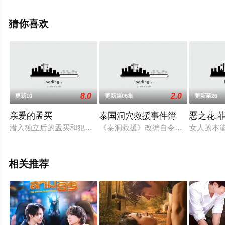
列佛·斯托科斯基,西蒙·弗鲁威思,汤姆·汉斯尔迈尔,约翰内斯
·克里施,克里斯托弗·卢泽,安德烈·鲁斯特,埃尔尼·曼戈尔德,
猜你喜欢
佩特拉·莫泽,迈克尔·穆勒,Josef,Ellers,Simon,Hatzl,Ra等演
员精彩演绎的英国电视剧，大结局剧情已揭晓（全3集），
手机免费观看高清无删减完整版电视剧全集就上星辰影
视，更多相关信息可移步至豆瓣电视剧、电视猫或剧情网
等平台了解。
8.0
2.0
更新10
更新第06集
更新至26
亲爱的孟买
泰国洞穴救援事件簿
恶之花.
潜入独立后的孟买和犯罪横行的街道。一个诚实的警察试图保护
《泰洞救援》改编自令人难以置信的
女人的本能
相关推荐